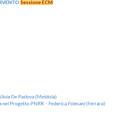
TERVENTO
Sessione ECM
 Silvia De Padova (Meldola)
a nel Progetto PNRR - Federica Folesani (Ferrara)