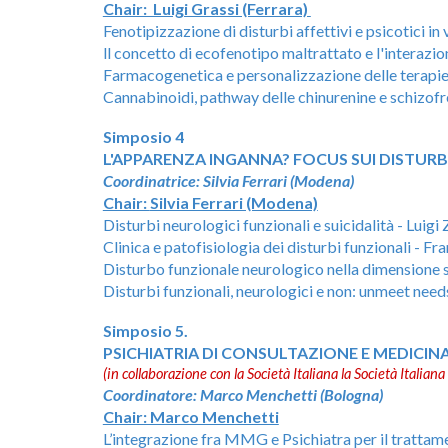
Chair: Luigi Grassi (Ferrara)
Fenotipizzazione di disturbi affettivi e psicotici in 
ll concetto di ecofenotipo maltrattato e l'interazio
Farmacogenetica e personalizzazione delle terapie n
Cannabinoidi, pathway delle chinurenine e schizofre
Simposio 4
L'APPARENZA INGANNA? FOCUS SUI DISTUR
Coordinatrice: Silvia Ferrari (Modena)
Chair:
Silvia Ferrari (Modena)
Disturbi neurologici funzionali e suicidalità - Luigi 
Clinica e patofisiologia dei disturbi funzionali - F
Disturbo funzionale neurologico nella dimensione s
Disturbi funzionali, neurologici e non: unmeet need
Simposio
5
.
PSICHIATRIA DI CONSULTAZIONE E MEDICIN
(in collaborazione con la Società Italiana la Società Itali
Coordinatore: Marco Menchetti (Bologna)
Chair: Marco Menchetti
L’integrazione fra MMG e Psichiatra per il tratta