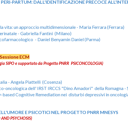
EL PERI-PARTUM: DALL'IDENTIFICAZIONE PRECOCE ALL'IN
della vita: un approccio multidimensionale - Maria Ferrara (Ferrara)
erinatale
- Gabriella Fantini (Milano)
psicofarmacologico
-
Daniel Benyamin Daniel
(Parma)
Sessione ECM
cologia SIPO e supportato da Progetto PNRR PSICONCOLOGIA)
alia - Angela Piattelli (Cosenza)
 psico-oncologica dell' IRST IRCCS "Dino Amadori" della Romagna -
y-based Cognitive Remediation nei disturbi depressivi in oncologi
DELL'UMORE E PSICOTICI NEL PROGETTO PNRR MNESYS
D AND PSYCHOSIS)