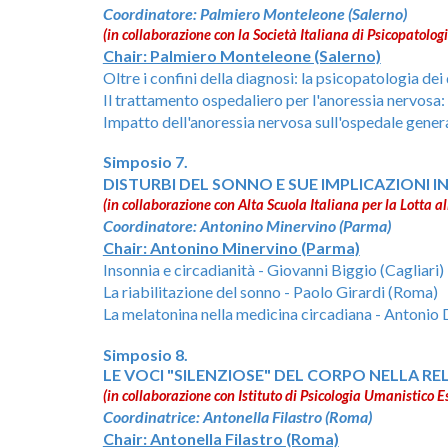
Coordinatore: Palmiero Monteleone (Salerno)
(in collaborazione con la Società Italiana di Psicopatolog
Chair: Palmiero Monteleone (Salerno)
Oltre i confini della diagnosi: la psicopatologia dei
Il trattamento ospedaliero per l'anoressia nervosa:
Impatto dell'anoressia nervosa sull'ospedale gener
Simposio 7.
DISTURBI DEL SONNO E SUE IMPLICAZIONI I
(in collaborazione con
Alta Scuola Italiana per la Lotta a
Coordinatore: Antonino Minervino (Parma)
Chair: Antonino Minervino (Parma)
Insonnia e circadianità - Giovanni Biggio (Cagliari)
La riabilitazione del sonno - Paolo Girardi (Roma)
La melatonina nella medicina circadiana - Antonio
Simposio
8
.
LE VOCI "SILENZIOSE" DEL CORPO NELLA R
(in collaborazione con Istituto di Psicologia Umanistico 
Coordinatrice: Antonella Filastro (Roma)
Chair: Antonella Filastro (Roma)