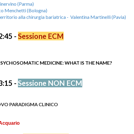
nervino (Parma)
co Menchetti (Bologna)
erritorio alla chirurgia bariatrica - Valentina Martinelli (Pavia)
2
:
45
-
Sessione ECM
PSYCHOSOMATIC MEDICINE: WHAT IS THE NAME?
3
:
1
5 -
Sessione
NON
ECM
UOVO PARADIGMA CLINICO
 Acquario