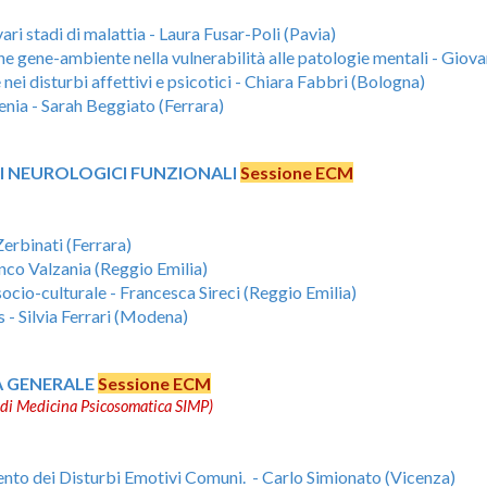
vari stadi di malattia - Laura Fusar-Poli (Pavia)
ne gene-ambiente nella vulnerabilità alle patologie mentali - Giova
ei disturbi affettivi e psicotici - Chiara Fabbri (Bologna)
nia - S
arah Beggiato (Ferrara
)
BI NEUROLOGICI FUNZIONALI
Sessione ECM
Zerbinati (Ferrara)
ranco Valzania (Reggio Emilia)
ocio-culturale - Francesca Sireci (Reggio Emilia)
s - Silvia Ferrari (Modena)
A GENERALE
Sessione ECM
ana di Medicina Psicosomatica SIMP)
mento dei Disturbi Emotivi Comuni.
-
Carlo Simionato (Vicenza)