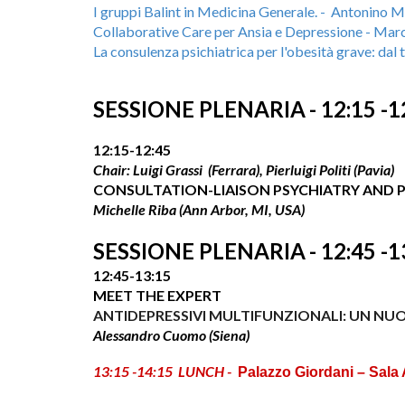
I gruppi Balint in Medicina Generale. -
Antonino Mi
Collaborative Care per Ansia e Depressione - Mar
La consulenza psichiatrica per l'obesità grave: dal t
SESSIONE PLENARIA
-
12:15 -
1
12:15
-12
:
4
5
Chair:
Luigi Grassi
(Ferrara), Pierluigi Politi (Pavia)
CONSULTATION-LIAISON PSYCHIATRY AND 
Michelle Riba (Ann Arbor, MI, USA)
SESSIONE PLENARIA
- 12:
4
5 -1
12:45-13
:15
MEET THE EXPERT
ANTIDEPRESSIVI MULTIFUNZIONALI: UN N
Alessandro Cuomo (Siena)
13:
15
-14:
15
LUNCH -
Palazzo Giordani – Sala