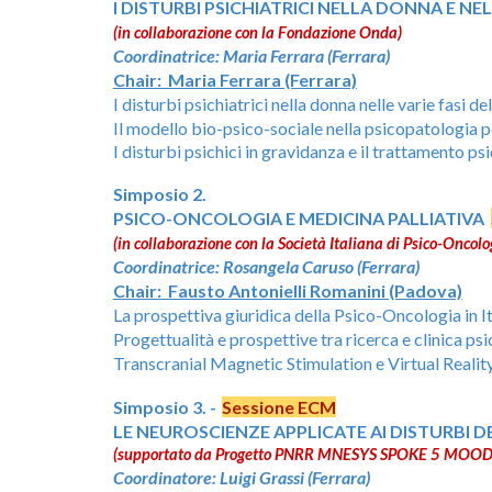
I DISTURBI PSICHIATRICI NELLA DONNA E N
(in collaborazione con la
Fondazione Onda)
Coordinatrice: Maria Ferrara (Ferrara)
Chair: Maria Ferrara (Ferrara)
I disturbi psichiatrici nella donna nelle varie fasi 
Il modello bio-psico-sociale nella psicopatologia p
I disturbi psichici in gravidanza e il trattamento 
Simposio 2.
PSICO-ONCOLOGIA E MEDICINA PALLIATIVA
(in collaborazione con la Società Italiana di Psico-On
Coordinatrice: Rosangela Caruso (Ferrara)
Chair: Fausto Antonielli Romanini (Padova)
La prospettiva giuridica della Psico-Oncologia in It
Progettualità e prospettive tra ricerca e clinica
Transcranial Magnetic Stimulation e Virtual Realit
Simposio 3. -
Sessione ECM
LE NEUROSCIENZE APPLICATE AI DISTURBI 
(supportato da Progetto PNRR MNESYS SPOKE 5 MOO
Coordinatore: Luigi Grassi (Ferrara)