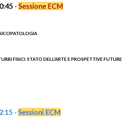
10:45
-
S
essione
ECM
 PSICOPATOLOGIA
URBI FISICI: STATO DELL’ARTE E PROSPETTIVE FUTURE
12:15
-
Session
i
ECM